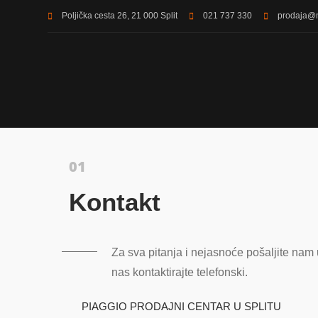
Poljička cesta 26, 21 000 Split
021 737 330
prodaja@
Kontakt
Za sva pitanja i nejasnoće pošaljite nam 
nas kontaktirajte telefonski.
PIAGGIO PRODAJNI CENTAR U SPLITU