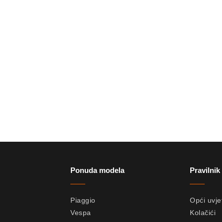
Ponuda modela
Pravilnik
Piaggio
Opći uvjet
Vespa
Kolačići