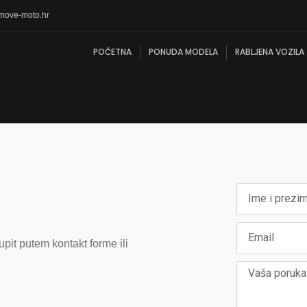
move-moto.hr
POČETNA
PONUDA MODELA
RABLJENA VOZILA
upit putem kontakt forme ili