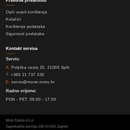
Pravilnik privatnosti
Opći uvjeti korištenja
Kolačići
Korištenje podataka
Sigurnost podataka
Kontakt servisa
Servis:
A:
Poljička cesta 26, 21000 Split
T:
+385 21 737 330
E:
servis@move-moto.hr
Radno vrijeme:
PON - PET: 09:00 - 17:00
Moto Futura d.o.o.
Zagrebačka avenija 106 10 000 Zagreb