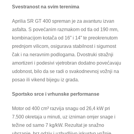
Svestranost na svim terenima
Aprilia SR GT 400 spreman je za avanturu izvan
asfalta. S povećanim razmakom od tla od 190 mm,
kombinacijom kotača od 16” i 14” te preokrenutom
prednjom vilicom, osigurava stabilnost i sigurnost
čak i na neravnim podlogama. Dvostruki stražnji
amortizeri i podesivi vjetrobran dodatno povećavaju
udobnost, bilo da se radi o svakodnevnoj vožnji na
posao ili vikend bijegu iz grada.
Sportsko srce i vrhunske performanse
Motor od 400 cm³ razvija snagu od 26,4 kW pri
7.500 okretaja u minuti, uz izniman omjer snage i
težine od samo 7 kg/kW. Rezultat je snažno
ubrzanje, brz odziv i uzbudljivo iskustvo vožnje.