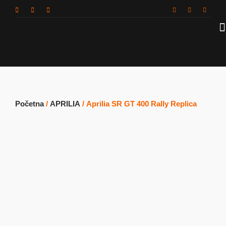
Početna
/
APRILIA
/ Aprilia SR GT 400 Rally Replica