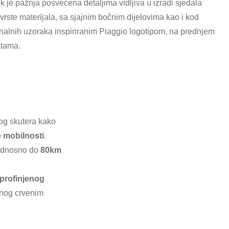
k je pažnja posvećena detaljima vidljiva u izradi sjedala
vrste materijala, sa sjajnim bočnim dijelovima kao i kod
nalnih uzoraka inspiriranim Piaggio logotipom, na prednjem
atama.
nog skutera kako
e mobilnosti
.
odnosno do
80km
profinjenog
enog crvenim