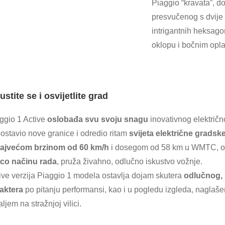
Piaggio “kravata”, do
presvučenog s dvije 
intrigantnih heksago
oklopu i bočnim opl
stite se i osvijetlite grad
ggio 1 Active
oslobađa svu svoju snagu
inovativnog električ
postavio nove granice i odredio ritam
svijeta električne gradsk
ajvećom brzinom od 60 km/h
i dosegom od 58 km u WMTC, 
co načinu rada
, pruža živahno, odlučno iskustvo vožnje.
ive verzija Piaggio 1 modela ostavlja dojam skutera
odlučnog, 
aktera
po pitanju performansi, kao i u pogledu izgleda, naglaš
aljem na stražnjoj vilici.