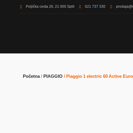
Poljička cesta 26, 21 000 Split
021 737 330
prodaja@
Početna
/
PIAGGIO
/ Piaggio 1 electric 60 Active Euro