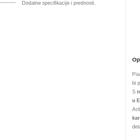
Dodatne specifikacije i prednosti.
Opu
Pia
bi 
S
n
u E
Act
kar
det