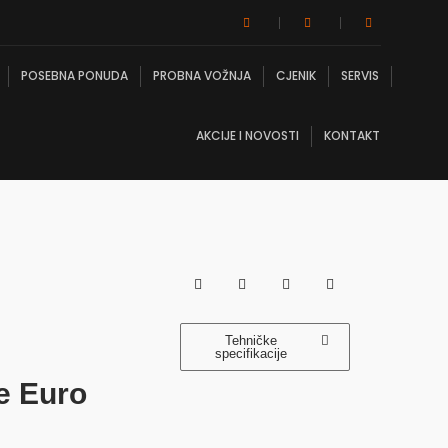
POSEBNA PONUDA
PROBNA VOŽNJA
CJENIK
SERVIS
AKCIJE I NOVOSTI
KONTAKT
Tehničke
specifikacije
ve Euro