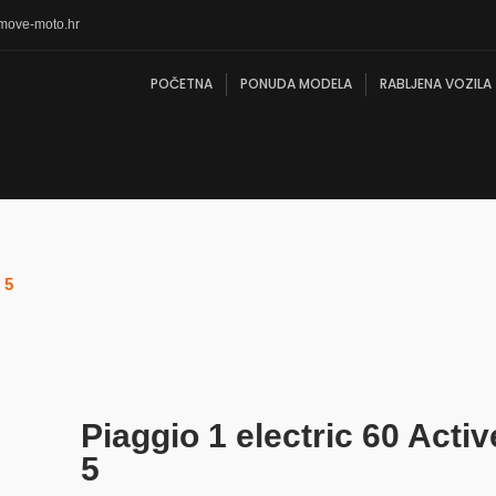
move-moto.hr
POČETNA
PONUDA MODELA
RABLJENA VOZILA
 5
Piaggio 1 electric 60 Acti
5