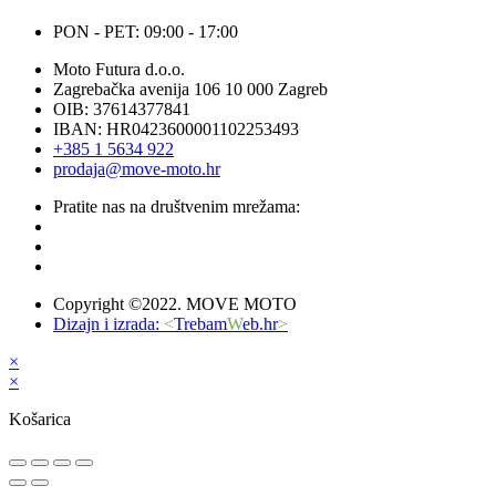
PON - PET: 09:00 - 17:00
Moto Futura d.o.o.
Zagrebačka avenija 106 10 000 Zagreb
OIB: 37614377841
IBAN: HR0423600001102253493
+385 1 5634 922
prodaja@move-moto.hr
Pratite nas na društvenim mrežama:
Copyright ©2022. MOVE MOTO
Dizajn i izrada:
<
Trebam
W
eb.hr
>
×
×
Košarica