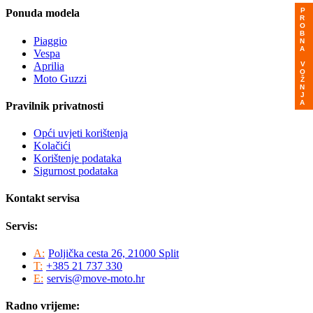
PROBNA VOŽNJA
Ponuda modela
Piaggio
Vespa
Aprilia
Moto Guzzi
Pravilnik privatnosti
Opći uvjeti korištenja
Kolačići
Korištenje podataka
Sigurnost podataka
Kontakt servisa
Servis:
A:
Poljička cesta 26, 21000 Split
T:
+385 21 737 330
E:
servis@move-moto.hr
Radno vrijeme: