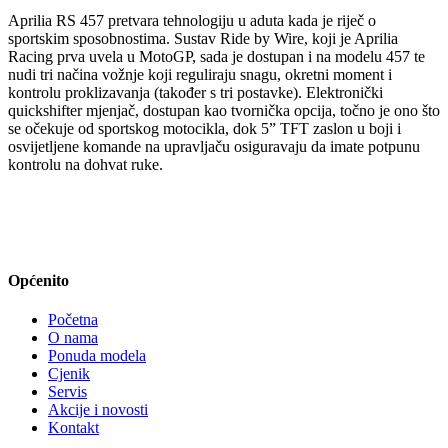
Aprilia RS 457 pretvara tehnologiju u aduta kada je riječ o
sportskim sposobnostima. Sustav Ride by Wire, koji je Aprilia
Racing prva uvela u MotoGP, sada je dostupan i na modelu 457 te
nudi tri načina vožnje koji reguliraju snagu, okretni moment i
kontrolu proklizavanja (također s tri postavke). Elektronički
quickshifter mjenjač, dostupan kao tvornička opcija, točno je ono što
se očekuje od sportskog motocikla, dok 5” TFT zaslon u boji i
osvijetljene komande na upravljaču osiguravaju da imate potpunu
kontrolu na dohvat ruke.
Općenito
Početna
O nama
Ponuda modela
Cjenik
Servis
Akcije i novosti
Kontakt