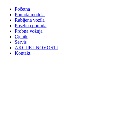
Početna
Ponuda modela
Rabljena vozila
Posebna ponuda
Probna vožnja
Cjenik
Servis
AKCIJE I NOVOSTI
Kontakt