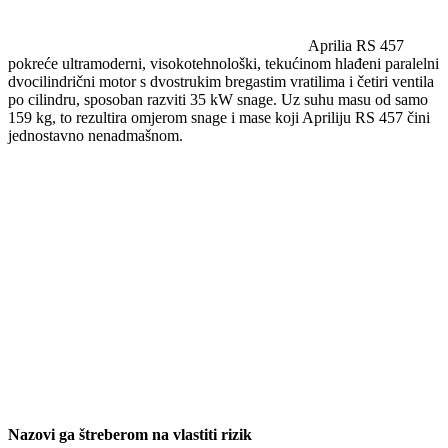
Aprilia RS 457
pokreće ultramoderni, visokotehnološki, tekućinom hlađeni paralelni
dvocilindrični motor s dvostrukim bregastim vratilima i četiri ventila
po cilindru, sposoban razviti 35 kW snage. Uz suhu masu od samo
159 kg, to rezultira omjerom snage i mase koji Apriliju RS 457 čini
jednostavno nenadmašnom.
Nazovi ga štreberom na vlastiti rizik