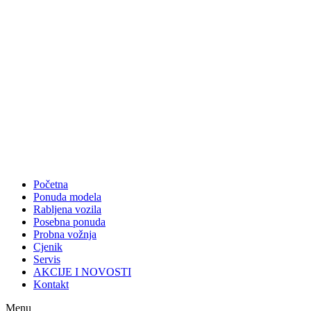
Početna
Ponuda modela
Rabljena vozila
Posebna ponuda
Probna vožnja
Cjenik
Servis
AKCIJE I NOVOSTI
Kontakt
Menu