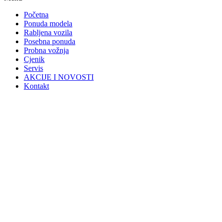
Početna
Ponuda modela
Rabljena vozila
Posebna ponuda
Probna vožnja
Cjenik
Servis
AKCIJE I NOVOSTI
Kontakt