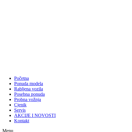
Početna
Ponuda modela
Rabljena vozila
Posebna ponuda
Probna vožnja
Cjenik
Servis
AKCIJE I NOVOSTI
Kontakt
Menu