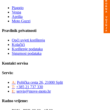
PROBNA VOŽNJA
Piaggio
Vespa
Aprilia
Moto Guzzi
Pravilnik privatnosti
Opći uvjeti korištenja
Kolačići
Korištenje podataka
Sigurnost podataka
Kontakt servisa
Servis:
A:
Poljička cesta 26, 21000 Split
T:
+385 21 737 330
E:
servis@move-moto.hr
Radno vrijeme: