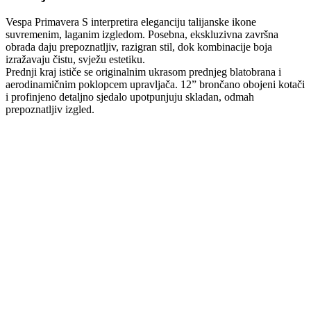
Vespa Primavera S interpretira eleganciju talijanske ikone
suvremenim, laganim izgledom. Posebna, ekskluzivna završna
obrada daju prepoznatljiv, razigran stil, dok kombinacije boja
izražavaju čistu, svježu estetiku.
Prednji kraj ističe se originalnim ukrasom prednjeg blatobrana i
aerodinamičnim poklopcem upravljača. 12” brončano obojeni kotači
i profinjeno detaljno sjedalo upotpunjuju skladan, odmah
prepoznatljiv izgled.