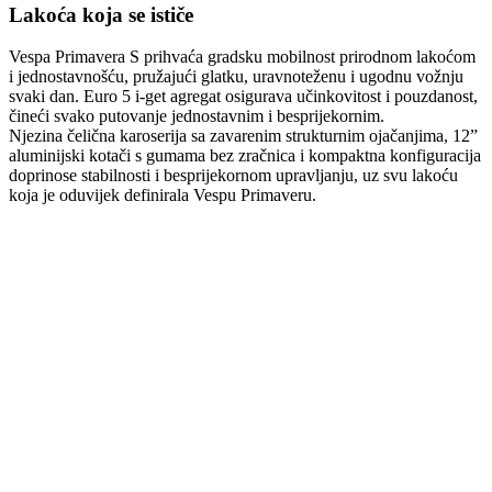
Lakoća koja se ističe
Vespa Primavera S prihvaća gradsku mobilnost prirodnom lakoćom
i jednostavnošću, pružajući glatku, uravnoteženu i ugodnu vožnju
svaki dan. Euro 5 i-get agregat osigurava učinkovitost i pouzdanost,
čineći svako putovanje jednostavnim i besprijekornim.
Njezina čelična karoserija sa zavarenim strukturnim ojačanjima, 12”
aluminijski kotači s gumama bez zračnica i kompaktna konfiguracija
doprinose stabilnosti i besprijekornom upravljanju, uz svu lakoću
koja je oduvijek definirala Vespu Primaveru.