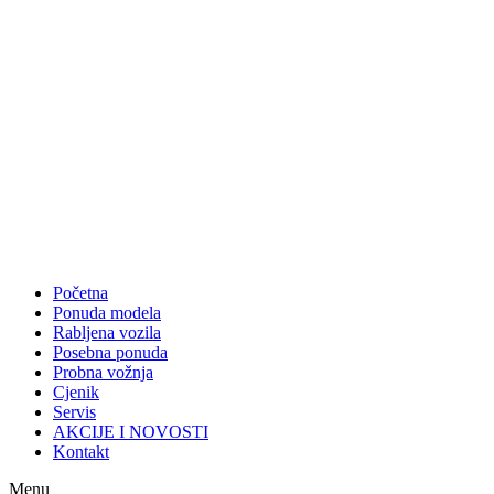
Početna
Ponuda modela
Rabljena vozila
Posebna ponuda
Probna vožnja
Cjenik
Servis
AKCIJE I NOVOSTI
Kontakt
Menu