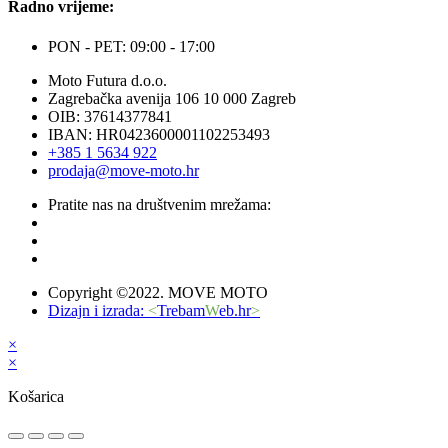
Radno vrijeme:
PON - PET: 09:00 - 17:00
Moto Futura d.o.o.
Zagrebačka avenija 106 10 000 Zagreb
OIB: 37614377841
IBAN: HR0423600001102253493
+385 1 5634 922
prodaja@move-moto.hr
Pratite nas na društvenim mrežama:
Copyright ©2022. MOVE MOTO
Dizajn i izrada:
<
Trebam
W
eb.hr
>
×
×
Košarica