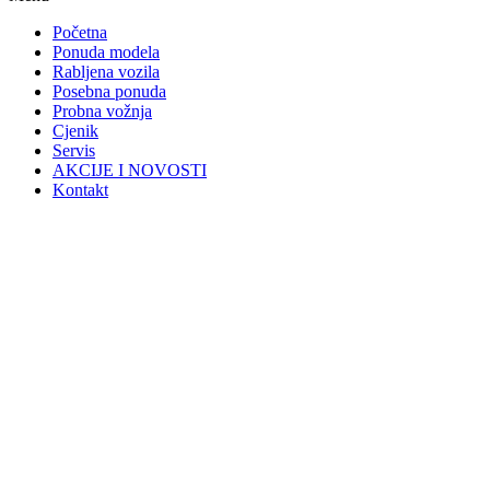
Početna
Ponuda modela
Rabljena vozila
Posebna ponuda
Probna vožnja
Cjenik
Servis
AKCIJE I NOVOSTI
Kontakt