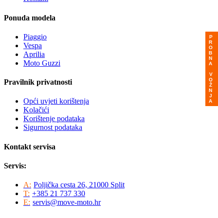
Ponuda modela
Piaggio
PROBNA VOŽNJA
Vespa
Aprilia
Moto Guzzi
Pravilnik privatnosti
Opći uvjeti korištenja
Kolačići
Korištenje podataka
Sigurnost podataka
Kontakt servisa
Servis:
A:
Poljička cesta 26, 21000 Split
T:
+385 21 737 330
E:
servis@move-moto.hr