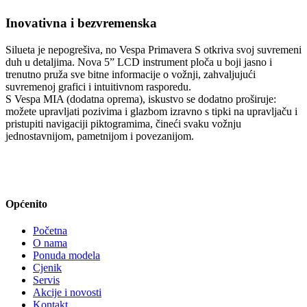
Inovativna i bezvremenska
Silueta je nepogrešiva, no Vespa Primavera S otkriva svoj suvremeni
duh u detaljima. Nova 5” LCD instrument ploča u boji jasno i
trenutno pruža sve bitne informacije o vožnji, zahvaljujući
suvremenoj grafici i intuitivnom rasporedu.
S Vespa MIA (dodatna oprema), iskustvo se dodatno proširuje:
možete upravljati pozivima i glazbom izravno s tipki na upravljaču i
pristupiti navigaciji piktogramima, čineći svaku vožnju
jednostavnijom, pametnijom i povezanijom.
Općenito
Početna
O nama
Ponuda modela
Cjenik
Servis
Akcije i novosti
Kontakt